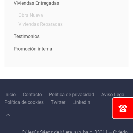
Viviendas Entregadas
Obra Nueva
Viviendas Reparadas
Testimonios
Promoción interna
Inicio
Contacto
Política de privacidad
Aviso Legal
Política de cookies
Twitter
Linkedin
C/Jesús Sáenz de Miera, s/n, bajo, 33011 – Oviedo,