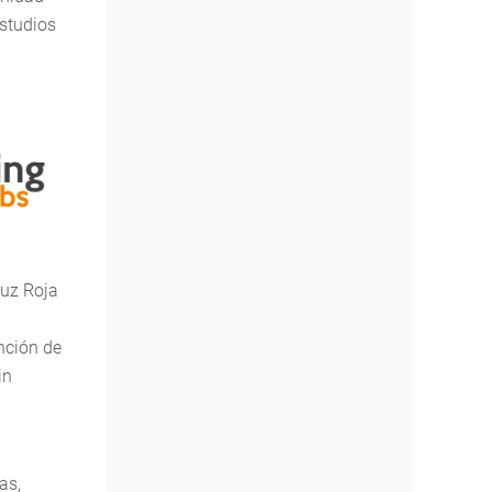
estudios
ruz Roja
nción de
in
as,