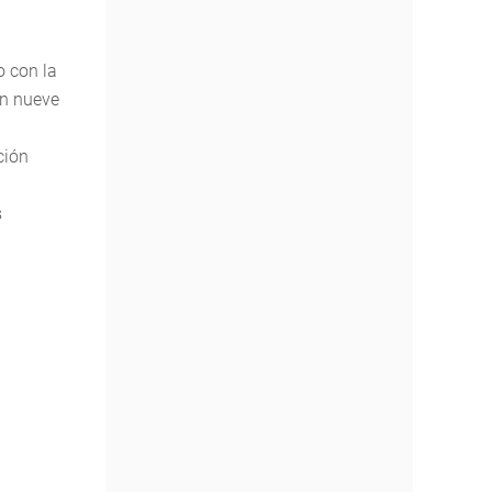
o con la
n nueve
ción
s