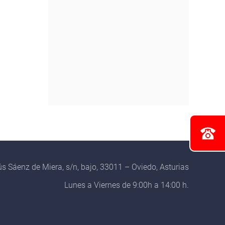
s Sáenz de Miera, s/n, bajo, 33011 – Oviedo, Asturias
Lunes a Viernes de 9:00h a 14:00 h.