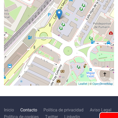
Leaflet
| ©
OpenStreetMap
Inicio
Contacto
Política de privacidad
Aviso Legal
Política de cookies
Twitter
Linkedin