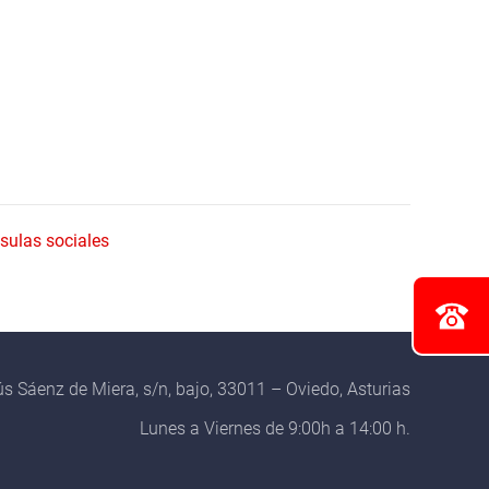
sulas sociales
s Sáenz de Miera, s/n, bajo, 33011 – Oviedo, Asturias
Lunes a Viernes de 9:00h a 14:00 h.