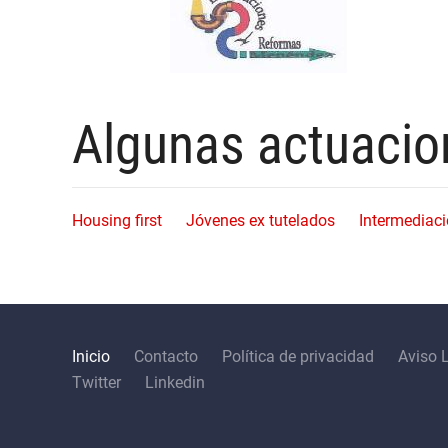
Algunas actuacio
Housing first
Jóvenes ex tutelados
Intermediac
Inicio
Contacto
Política de privacidad
Aviso 
Twitter
Linkedin