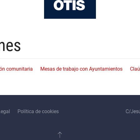
nes
ión comunitaria
Mesas de trabajo con Ayuntamientos
Claú
Legal
Política de cookies
C/Jesú