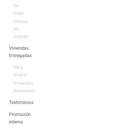
de
pago
Ofertas
de
empleo
Viviendas
Entregadas
Obra
Nueva
Viviendas
Reparadas
Testimonios
Promoción
interna