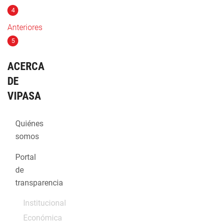
4
Anteriores
5
ACERCA
DE
VIPASA
Quiénes
somos
Portal
de
transparencia
Institucional
Económica