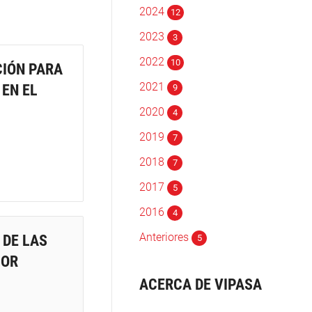
2024
12
2023
3
2022
10
CIÓN PARA
2021
 EN EL
9
2020
4
2019
7
2018
7
2017
5
2016
4
Anteriores
 DE LAS
5
POR
ACERCA DE VIPASA