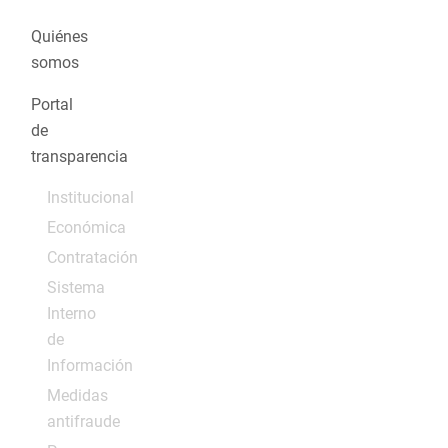
Quiénes
somos
Portal
de
transparencia
Institucional
Económica
Contratación
Sistema
Interno
de
Información
Medidas
antifraude